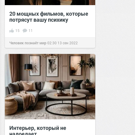
20 мощных фильмов, которые
потрясут вашу психику
15
11
Человек познаёт мир
02:30
13 сен 2022
Интерьер, который не
надоедает