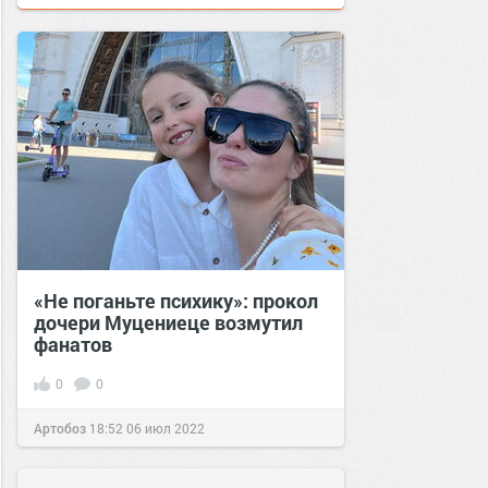
«Не поганьте психику»: прокол
дочери Муцениеце возмутил
фанатов
0
0
Артобоз
18:52
06 июл 2022