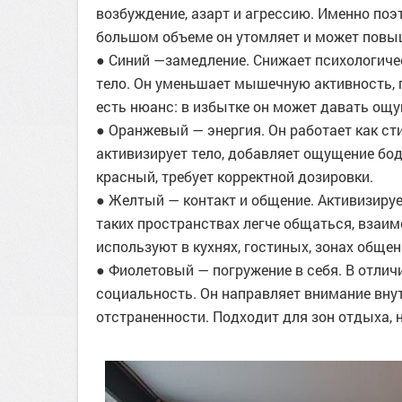
возбуждение, азарт и агрессию. Именно поэт
большом объеме он утомляет и может повы
● Синий —замедление. Снижает психологичес
тело. Он уменьшает мышечную активность, п
есть нюанс: в избытке он может давать ощу
● Оранжевый — энергия. Он работает как ст
активизирует тело, добавляет ощущение бодр
красный, требует корректной дозировки.
● Желтый — контакт и общение. Активизируе
таких пространствах легче общаться, взаи
используют в кухнях, гостиных, зонах общен
● Фиолетовый — погружение в себя. В отлич
социальность. Он направляет внимание вну
отстраненности. Подходит для зон отдыха, 