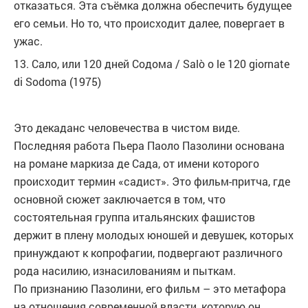
отказаться. Эта съёмка должна обеспечить будущее
его семьи. Но то, что происходит далее, повергает в
ужас.
13. Сало, или 120 дней Содома / Salò o le 120 giornate
di Sodoma (1975)
Это декаданс человечества в чистом виде.
Последняя работа Пьера Паоло Пазолини основана
на романе маркиза де Сада, от имени которого
происходит термин «садист». Это фильм-притча, где
основной сюжет заключается в том, что
состоятельная группа итальянских фашистов
держит в плену молодых юношей и девушек, которых
принуждают к копрофагии, подвергают различного
рода насилию, изнасилованиям и пыткам.
По признанию Пазолини, его фильм – это метафора
на отношения современной власти, которую он