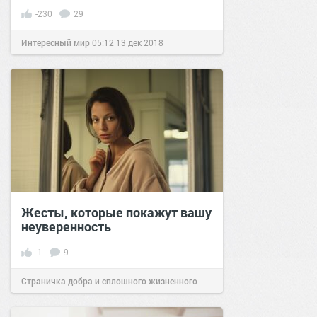
-230
29
Интересный мир
05:12
13 дек 2018
Жесты, которые покажут вашу
неуверенность
-1
9
Страничка добра и сплошного жизненного
позитива!
20:20
23 янв 2026