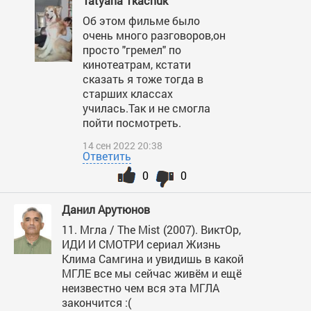
Tatyana Tkachuk
Об этом фильме было
очень много разговоров,он
просто "гремел" по
кинотеатрам, кстати
сказать я тоже тогда в
старших классах
училась.Так и не смогла
пойти посмотреть.
14 сен 2022 20:38
Ответить
0
0
Данил Арутюнов
11. Мгла / The Mist (2007). ВиктОр,
ИДИ И СМОТРИ сериал Жизнь
Клима Самгина и увидишь в какой
МГЛЕ все мы сейчас живём и ещё
неизвестно чем вся эта МГЛА
закончится :(