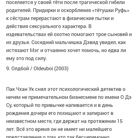
поселяется у своей тёти после трагической гибели
родителей. Придирки и оскорбления «тётушки Руфь»
к сёстрам перерастают в физические пытки и
действия сексуального характера. В
издевательствах ей охотно помогают трое сыновей и
их друзья. Соседний мальчишка Дэвид увидел, как
истязают Мэг и отчаянно хочет помочь, но едва ли
ему это под силу.
9. Олдбой / Oldeuboi (2003)
Пак Чхан Ук снял этот психологический детектив о
ничем не примечательном бизнесмене по имени О Дэ
Су, который по привычке напивается и в день
рождения дочери его похищают и запирают в
неизвестном месте, где держат на протяжении 15
лет. Всё это время он не имеет ни малейшего
представления о том, кто так бесцеремонно