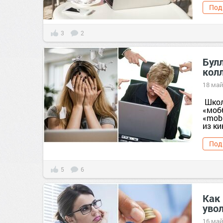
Под
3
2
Булл
колл
18 май
Школ
«моб
«mob»
из ки
Под
5
6
Как
уво
16 май