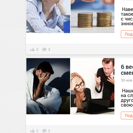
Наве
такое
с чис
энное
Под
3
3
6 ве
сме
30 ноя
Наши
на сл
друг
свою 
Под
3
2