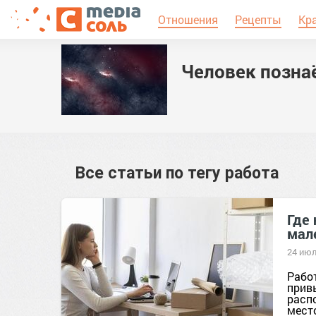
Отношения
Рецепты
Кр
Человек позна
Все статьи по тегу
работа
Где 
мал
24 июл
Работ
прив
расп
место