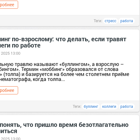
робнее
Теги:
стресс
работа
инг по-взрослому: что делать, если травят
еги по работе
 2025 13:00
ьную травлю называют «буллингом», а взрослую –
бингом». Термин «моббинг» образовался от слова
 (толпа) и базируется на более чем столетнем приёме
нематографа, когда толпа...
робнее
Теги:
буллинг
коллеги
работа
 понять, что пришло время безотлагательно
литься
 2025 13:00