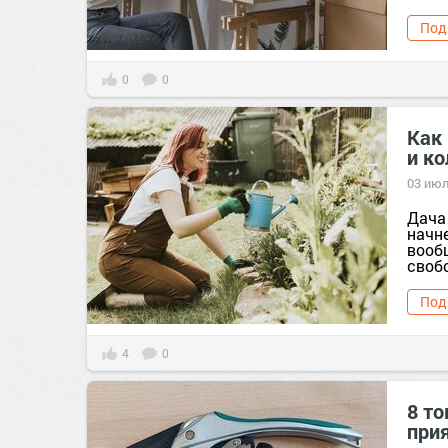
Под
0
0
Как 
и к
03 июл
Дача 
начне
вооб
своб
Под
4
0
8 то
при