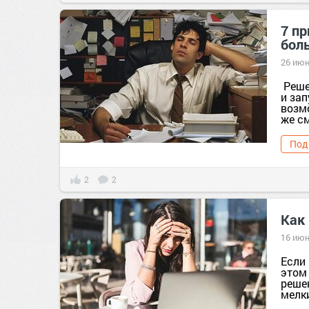
7 п
бол
26 июн
Реше
и зап
возм
же см
Под
2
2
Как 
16 июн
Если 
этом 
реше
мелк