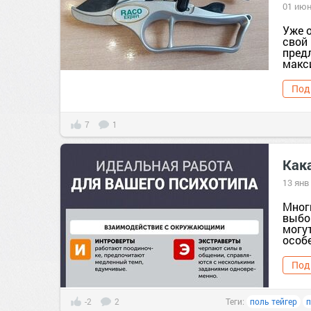
01 июн
Уже 
свой 
предл
макс
Под
7
1
Как
13 янв
Мног
выбо
могут
особ
Под
-2
2
Теги:
поль тейгер
п