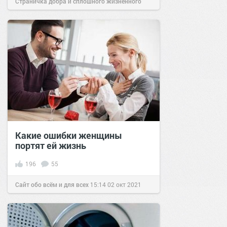
Страничка добра и сплошного жизненного
позитива!
21:59
01 фев 2021
Какие ошибки женщины
портят ей жизнь
196
55
Сайт обо всём и для всех
15:14
02 окт 2021