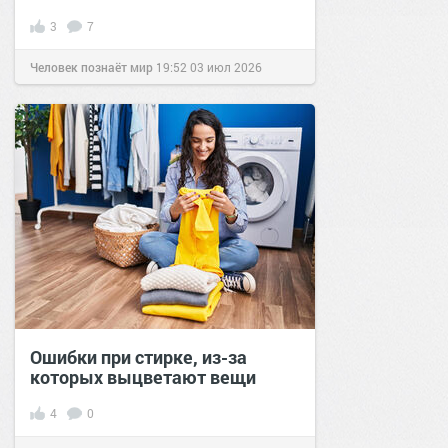
3
7
Человек познаёт мир
19:52
03 июл 2026
Ошибки при стирке, из-за
которых выцветают вещи
4
0