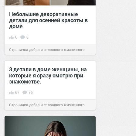
Небольшие декоративные
детали для осенней красоты в
доме
6
0
Страничка добра и сплошного жизненного
позитива!
08:03
18 окт 2024
3 детали в доме женщины, на
которые я сразу смотрю при
знакомстве.
67
75
Страничка добра и сплошного жизненного
позитива!
08:01
25 янв 2020