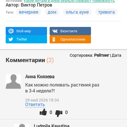
Источник:
Какие детали в доме реально снижают тревожность
Автор:
Виктор Петров
вечернее
дом
ольга ауне
тревога
Теги:
Мой мир
Вконтакте
Twitter
Одноклассники
Сортировка:
Рейтинг
|
Дата
Комментарии
(2)
Анна Князева
Как можно поливать растения раз
в 3-4 недели?!
28 май 2026 18:34
Ответить
0
0
Ludmila Kayutina