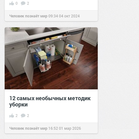
0
2
Человек познаёт мир
09:34
04 окт 2024
12 самых необычных методик
уборки
2
2
Человек познаёт мир
16:52
01 мар 2026