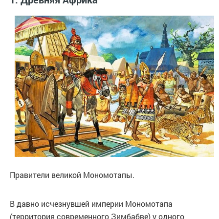
Правители великой Мономотапы.
В давно исчезнувшей империи Мономотапа
(территория современного Зимбабве) у одного