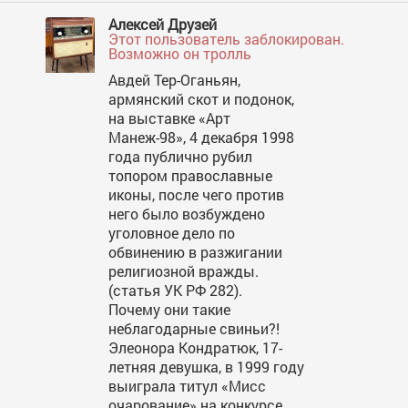
Алексей Друзей
Этот пользователь заблокирован.
Возможно он тролль
Авдей Тер-Оганьян,
армянский скот и подонок,
на выставке «Арт
Манеж-98», 4 декабря 1998
года публично рубил
топором православные
иконы, после чего против
него было возбуждено
уголовное дело по
обвинению в разжигании
религиозной вражды.
(статья УК РФ 282).
Почему они такие
неблагодарные свиньи?!
Элеонора Кондратюк, 17-
летняя девушка, в 1999 году
выиграла титул «Мисс
очарование» на конкурсе