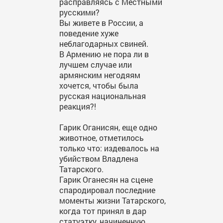
расправляясь с Местными
русскими?
Вы живете в России, а
поведение хуже
неблагодарных свиней.
В Армению не пора ли в
лучшем случае или
армянским негодяям
хочется, чтобы была
русская национальная
реакция?!
Гарик Оганисян, еще одно
животное, отметилось
только что: издевалось на
убийством Владлена
Татарского.
Гарик Оганесян на сцене
спародировал последние
моменты жизни Татарского,
когда тот принял в дар
статуэтку, начиненную