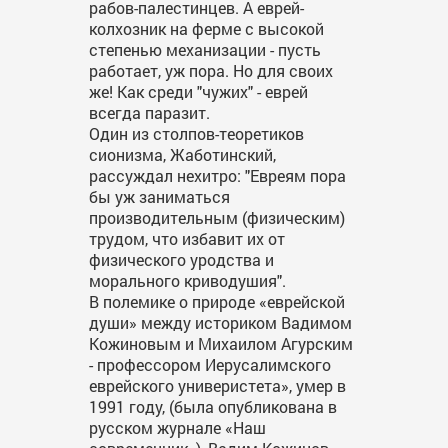
рабов-палестинцев. А еврей-
колхозник на ферме с высокой
степенью механизации - пусть
работает, уж пора. Но для своих
же! Как среди "чужих" - еврей
всегда паразит.
Один из столпов-теоретиков
сионизма, Жаботинский,
рассуждал нехитро: "Евреям пора
бы уж заниматься
производительным (физическим)
трудом, что избавит их от
физического уродства и
морального криводушия".
В полемике о природе «еврейской
души» между историком Вадимом
Кожиновым и Михаилом Агурским
- профессором Иерусалимского
еврейского универистета», умер в
1991 году, (была опубликована в
русском журнале «Наш