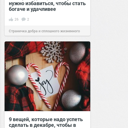
нужно избавиться, чтобы стать
богаче и удачливее
26
2
Страничка добра и сплошного жизненного
позитива!
14:02
18 апр 2019
9 вещей, которые надо успеть
сделать в декабре, чтобы в