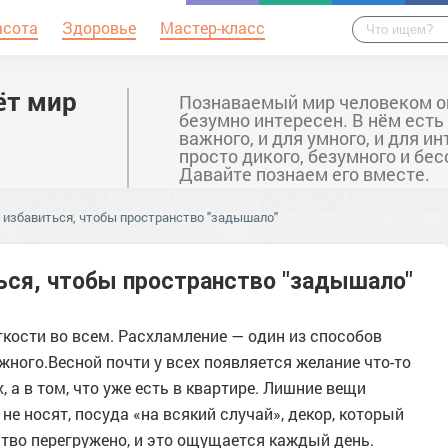
асота
Здоровье
Мастер-класс
ёт мир
Познаваемый мир человеком о
безумно интересен. В нём есть
важного, и для умного, и для ин
просто дикого, безумного и бе
Давайте познаем его вместе.
 избавиться, чтобы пространство "задышало"
ься, чтобы пространство "задышало"
егкости во всем. Расхламление — один из способов
жного.Весной почти у всех появляется желание что-то
, а в том, что уже есть в квартире. Лишние вещи
е носят, посуда «на всякий случай», декор, который
ство перегружено, и это ощущается каждый день.