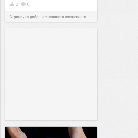
2
6
Страничка добра и сплошного жизненного
позитива!
12:06
17 авг 2024