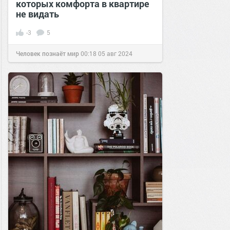
которых комфорта в квартире
не видать
-3
5
Человек познаёт мир
00:18
05 авг 2024