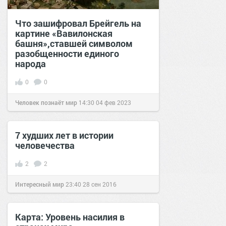
Что зашифровал Брейгель на
картине «Вавилонская
башня»,ставшей символом
разобщенности единого
народа
0
0
Человек познаёт мир
14:30
04 фев 2023
7 худших лет в истории
человечества
2
2
Интересный мир
23:40
28 сен 2016
Карта: Уровень насилия в