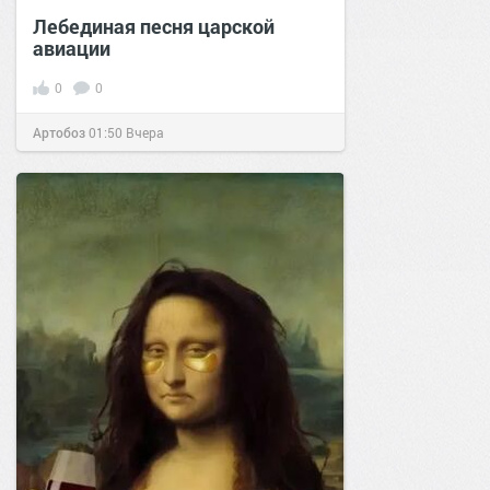
Лебединая песня царской
авиации
0
0
Артобоз
01:50
Вчера