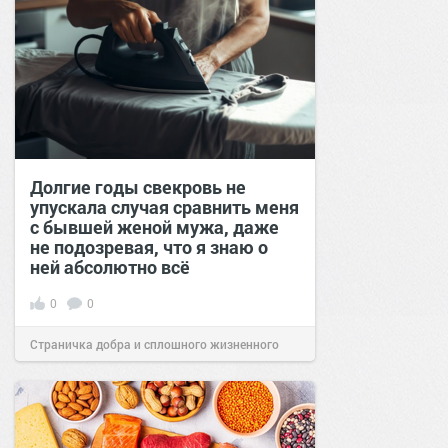
Долгие годы свекровь не
упускала случая сравнить меня
с бывшей женой мужа, даже
не подозревая, что я знаю о
ней абсолютно всё
0
0
Страничка добра и сплошного жизненного
позитива!
00:29
Вчера