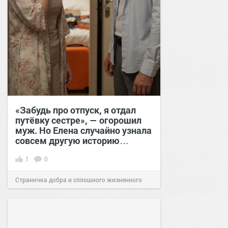
«Забудь про отпуск, я отдал
путёвку сестре», — огорошил
муж. Но Елена случайно узнала
совсем другую историю…
1
0
Страничка добра и сплошного жизненного
позитива!
00:28
Вчера