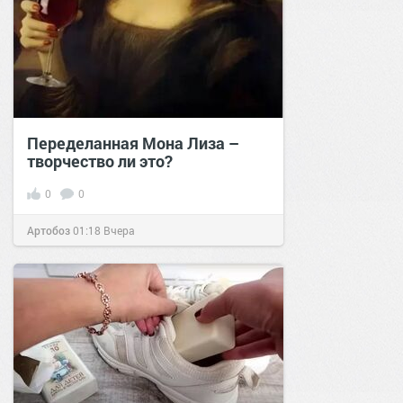
Переделанная Мона Лиза –
творчество ли это?
0
0
Артобоз
01:18
Вчера