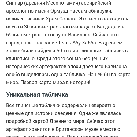
Сиппар (древняя Месопотамия) ассирийский
археолог по имени Ормузд Рассам обнаружил
величественный Храм Солнца. Это место находится
всего в 30 километрах к юго-западу от Багдада и в
69 километрах к северу от Вавилона. Сейчас этот
город носит название Телль Абу-Хабба. В древнем
храме были найдены 50 тысяч глиняных табличек с
клинописью! Среди этого сонма бесценных
исторических артефактов эпохи древнего Вавилона
особо выделялась одна табличка. На ней была карта
мира. Первая карта мира в истории!
Уникальная табличка
Все глиняные таблички содержали невероятно
ценные для истории сведения. Одна же являлась
подробной картой Древнего мира. Сейчас этот
артефакт хранится в Британском музее вместе с
остальными табличками. Расшифровкой текста