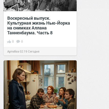
Воскресный выпуск.
Культурная жизнь Нью-Йорка
на снимках Аллана
Танненбаума. Часть 8
0
0
Артобоз
02:19
Сегодня