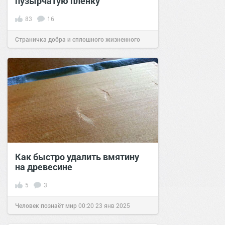
пузырчатую пленку
83
16
Страничка добра и сплошного жизненного
позитива!
09:00
20 июл 2021
Как быстро удалить вмятину
на древесине
5
3
Человек познаёт мир
00:20
23 янв 2025