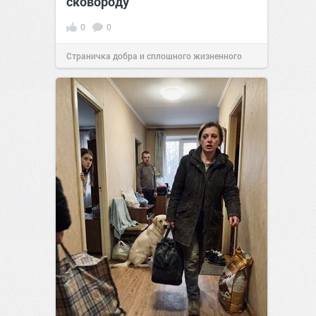
сковороду
0
0
Страничка добра и сплошного жизненного
позитива!
00:28
Сегодня