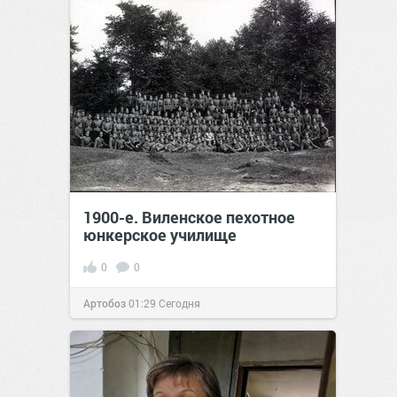
позитива!
00:29
Сегодня
1900-е. Виленское пехотное
юнкерское училище
0
0
Артобоз
01:29
Сегодня