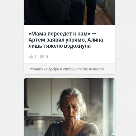
«Мама переедет к нам» —
Артём заявил упрямо, Алина
лишь тяжело вздохнула
1
0
Страничка добра и сплошного жизненного
позитива!
00:28
Сегодня