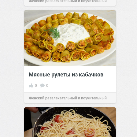
Женский развлекательный и поучительный
сайт.
23:42
Вчера
Мясные рулеты из кабачков
0
0
Женский развлекательный и поучительный
сайт.
23:41
Вчера