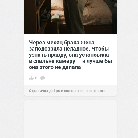
Через месяц брака жена
заподозрила неладное. Чтобы
узнать правду, она установила
в спальне камеру — и лучше бы
она этого не делала
0
0
Страничка добра и сплошного жизненного
позитива!
00:29
Сегодня