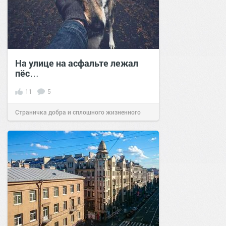
На улице на асфальте лежал
пёс…
11
5
Страничка добра и сплошного жизненного
позитива!
01:21
20 июн 2024