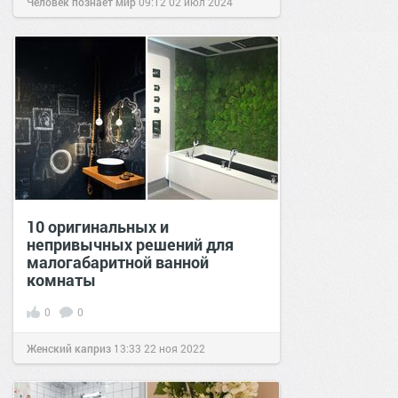
Человек познаёт мир
09:12
02 июл 2024
10 оригинальных и
непривычных решений для
малогабаритной ванной
комнаты
0
0
Женский каприз
13:33
22 ноя 2022