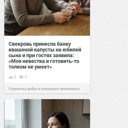
Свекровь принесла банку
квашеной капусты на юбилей
сына и при гостях заявила:
«Моя невестка и готовить-то
толком не умеет»
0
0
Страничка добра и сплошного жизненного
позитива!
00:28
07 авг 2026