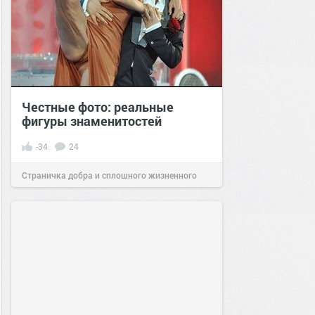
Честные фото: реальные
фигуры знаменитостей
-34
24
Страничка добра и сплошного жизненного
позитива!
14:17
17 ноя 2020