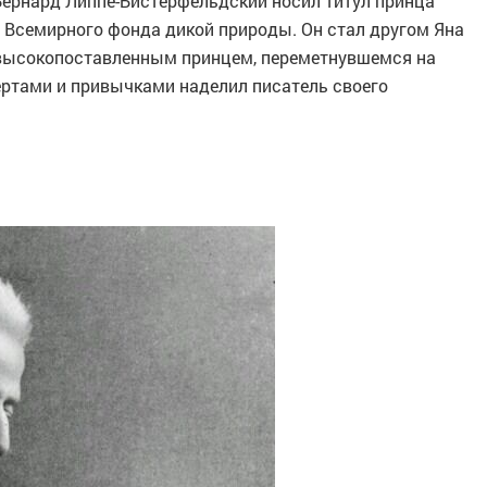
Бернард Липпе-Бистерфельдский носил титул принца
 Всемирного фонда дикой природы. Он стал другом Яна
 высокопоставленным принцем, переметнувшемся на
ертами и привычками наделил писатель своего