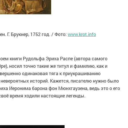
 Г. Брукнер, 1752 год. / Фото:
www.krot.info
оем книги Рудольфа Эриха Распе (автора самого
е), носил точно такие же титул и фамилию, как и
овершенно одинаковая тяга к приукрашиванию
невероятных историй. Кажется, писателю нужно было
иха Иеронима барона фон Мюнхгаузена, ведь это о его
своё время ходили настоящие легенды.