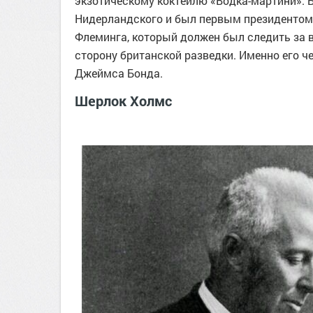
экзотическому коктейлю «Водка-мартини». 
Нидерландского и был первым президентом
Флеминга, который должен был следить за
сторону британской разведки. Именно его ч
Джеймса Бонда.
Шерлок Холмс