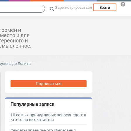
Зарегистрироваться
Войти
громен и
 место и для
тересного и
ссмысленное.
аузена до Лолиты
Подписаться
Популярные записи
10 самых причудливых велосипедов: а
кто-то на них катается
Секреты правильного сберегания