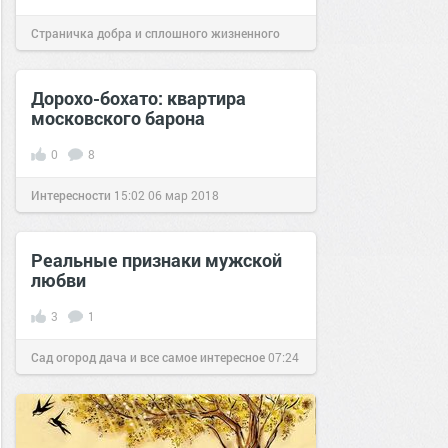
Страничка добра и сплошного жизненного
позитива!
21:17
08 фев 2023
Дорохо-бохато: квартира
московского барона
0
8
Интересности
15:02
06 мар 2018
Реальные признаки мужской
любви
3
1
Сад огород дача и все самое интересное
07:24
22 ноя 2018