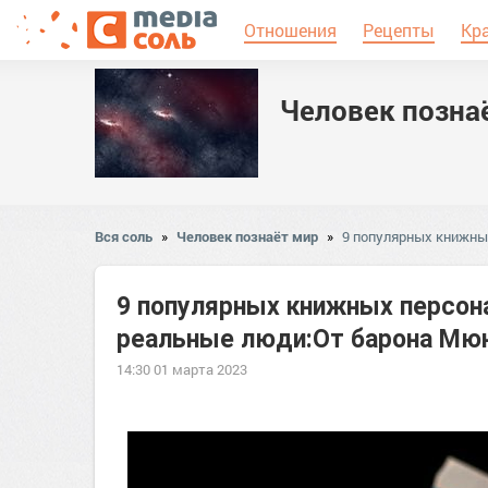
Отношения
Рецепты
Кр
Человек позна
Вся соль
»
Человек познаёт мир
»
9 популярных книжны
9 популярных книжных персон
реальные люди:От барона Мю
14:30 01 марта 2023