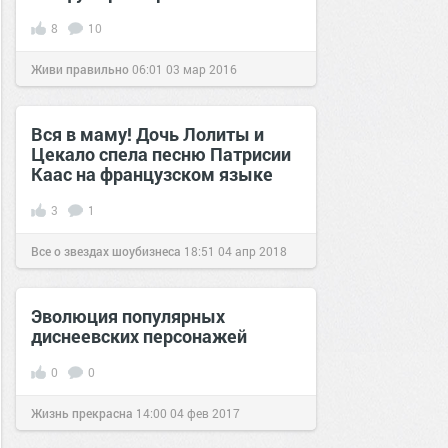
8
10
Живи правильно
06:01
03 мар 2016
Вся в маму! Дочь Лолиты и
Цекало спела песню Патрисии
Каас на французском языке
3
1
Все о звездах шоубизнеса
18:51
04 апр 2018
Эволюция популярных
диснеевских персонажей
0
0
Жизнь прекрасна
14:00
04 фев 2017