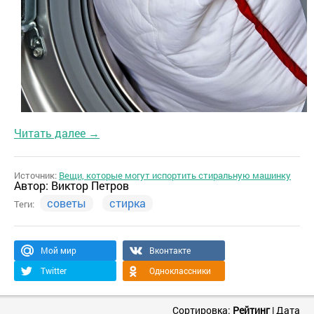
Читать далее →
Источник:
Вещи, которые могут испортить стиральную машинку
Автор:
Виктор Петров
советы
стирка
Теги:
Мой мир
Вконтакте
Twitter
Одноклассники
Сортировка:
Рейтинг
|
Дата