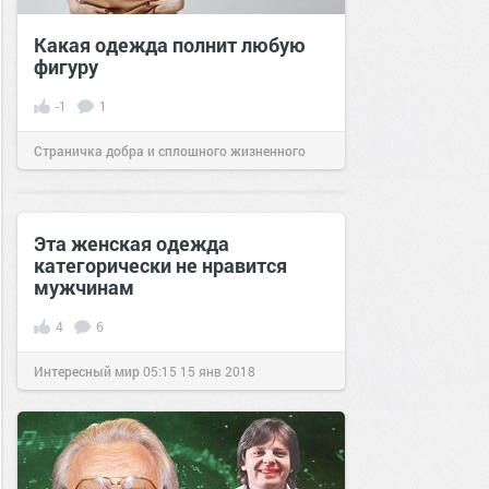
Какая одежда полнит любую
фигуру
-1
1
Страничка добра и сплошного жизненного
позитива!
18:39
20 апр 2026
Эта женская одежда
категорически не нравится
мужчинам
4
6
Интересный мир
05:15
15 янв 2018