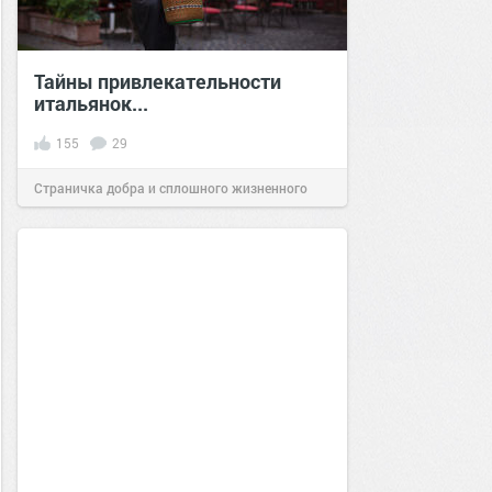
Тайны привлекательности
итальянок...
155
29
Страничка добра и сплошного жизненного
позитива!
12:00
19 янв 2021