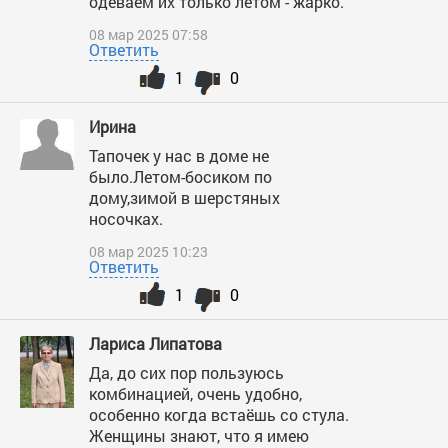
одеваем их только летом - жарко.
08 мар 2025 07:58
Ответить
1
0
Ирина
Тапочек у нас в доме не
было.Летом-босиком по
дому,зимой в шерстяных
носочках.
08 мар 2025 10:23
Ответить
1
0
Лариса Липатова
Да, до сих пор пользуюсь
комбинацией, очень удобно,
особенно когда встаёшь со стула.
Женщины знают, что я имею