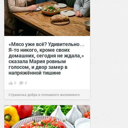
«Мясо уже всё? Удивительно…
Я-то никого, кроме своих
домашних, сегодня не ждала,»
сказала Мария ровным
голосом, и двор замер в
напряжённой тишине
0
0
Страничка добра и сплошного жизненного
позитива!
15:38
07 авг 2026