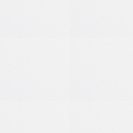
-1
0
1
0