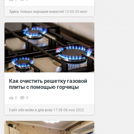
Здесь только хорошие новости!
12:00
25 июл
2019
Как очистить решетку газовой
плиты с помощью горчицы
0
0
Сайт обо всём и для всех
17:38
08 ноя 2022