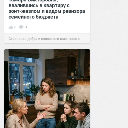
ввалившись в квартиру с
зонт‑жезлом и видом ревизора
семейного бюджета
0
0
Страничка добра и сплошного жизненного
позитива!
17:38
Вчера