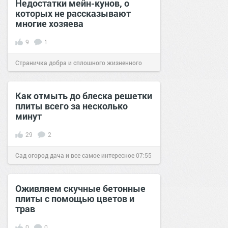
Недостатки мейн-кунов, о
которых не рассказывают
многие хозяева
9
1
Страничка добра и сплошного жизненного
позитива!
07:21
11 окт 2024
Как отмыть до блеска решетки
плиты всего за несколько
минут
29
2
Сад огород дача и все самое интересное
07:55
05 фев 2019
Оживляем скучные бетонные
плиты с помощью цветов и
трав
0
0