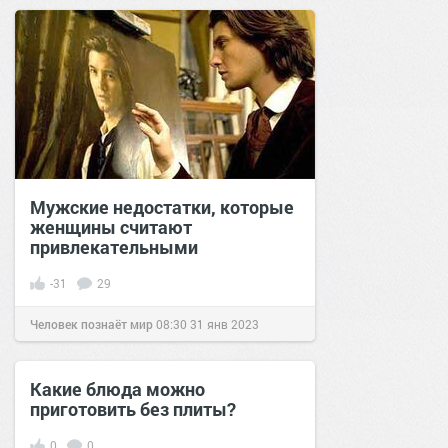
позитива!
09:04
14 дек 2021
Мужские недостатки, которые
женщины считают
привлекательными
-31
29
Человек познаёт мир
08:30
31 янв 2023
Какие блюда можно
приготовить без плиты?
0
0