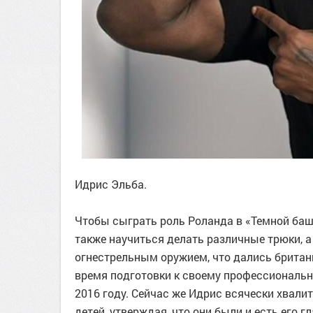
Идрис Эльба.
Чтобы сыграть роль Роланда в «Темной баш
также научиться делать различные трюки, а
огнестрельным оружием, что дались британц
время подготовки к своему профессиональн
2016 году. Сейчас же Идрис всячески хвали
детей, утверждая, что они были и есть его г