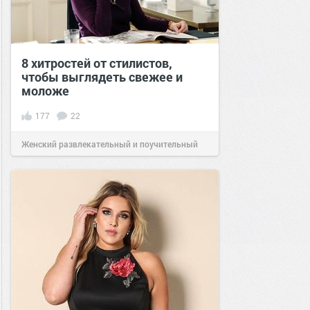
8 хитростей от стилистов,
чтобы выглядеть свежее и
моложе
177
22
Женский развлекательный и поучительный
сайт.
20:35
30 июн 2020