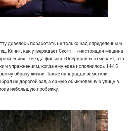
отту довелось поработать не только над определенным
отец, Клинт, как утверждает Скотт – «настоящая машина
пражнений». Звезда фильма «Овердрайв» отмечает, что
ким упражнениям, когда ему едва исполнилось 14-15
оровому образу жизни. Также папарацци заметили
брал не дорогой зал, а самую обыкновенную улицу в
троив небольшую пробежку.