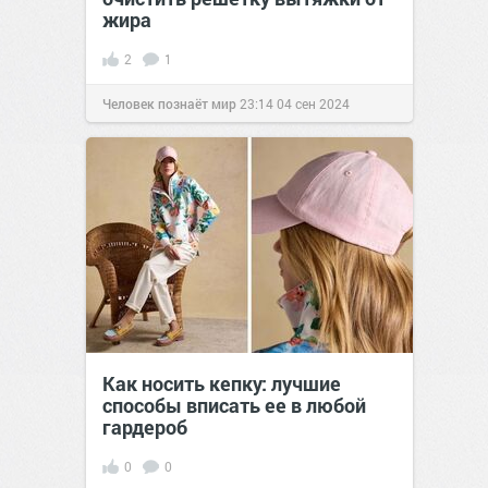
жира
2
1
Человек познаёт мир
23:14
04 сен 2024
Как носить кепку: лучшие
способы вписать ее в любой
гардероб
0
0