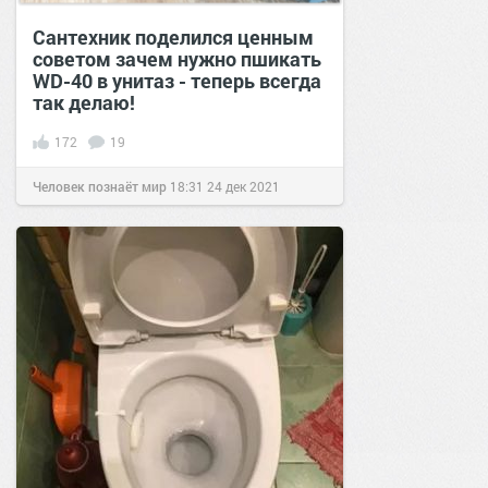
Сантехник поделился ценным
советом зачем нужно пшикать
WD-40 в унитаз - теперь всегда
так делаю!
172
19
Человек познаёт мир
18:31
24 дек 2021