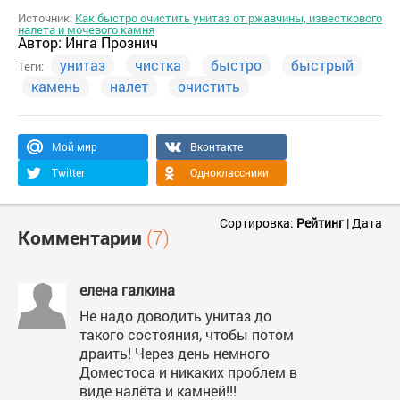
Источник:
Как быстро очистить унитаз от ржавчины, известкового
налета и мочевого камня
Автор:
Инга Прознич
унитаз
чистка
быстро
быстрый
Теги:
камень
налет
очистить
Мой мир
Вконтакте
Twitter
Одноклассники
Сортировка:
Рейтинг
|
Дата
Комментарии
(7)
елена галкина
Не надо доводить унитаз до
такого состояния, чтобы потом
драить! Через день немного
Доместоса и никаких проблем в
виде налёта и камней!!!