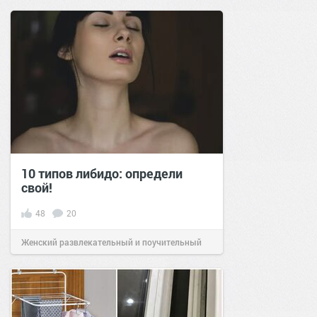
сайт.
23:35
17 авг 2025
10 типов либидо: определи
свой!
48
20
Женский развлекательный и поучительный
сайт.
13:16
05 сен 2022