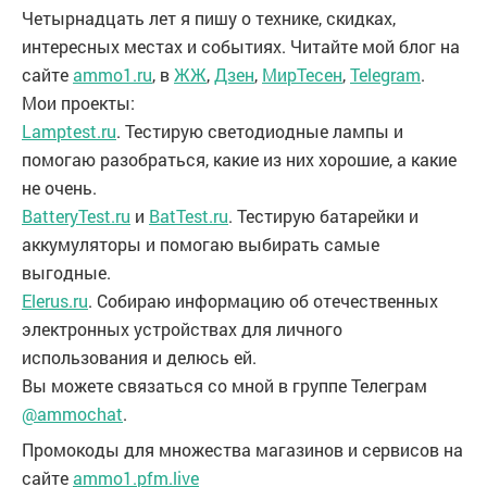
Четырнадцать лет я пишу о технике, скидках,
интересных местах и событиях. Читайте мой блог на
сайте
ammo1.ru
, в
ЖЖ
,
Дзен
,
МирТесен
,
Telegram
.
Мои проекты:
Lamptest.ru
. Тестирую светодиодные лампы и
помогаю разобраться, какие из них хорошие, а какие
не очень.
BatteryTest.ru
и
BatTest.ru
. Тестирую батарейки и
аккумуляторы и помогаю выбирать самые
выгодные.
Elerus.ru
. Собираю информацию об отечественных
электронных устройствах для личного
использования и делюсь ей.
Вы можете связаться со мной в группе Телеграм
@ammochat
.
Промокоды для множества магазинов и сервисов на
сайте
ammo1.pfm.live