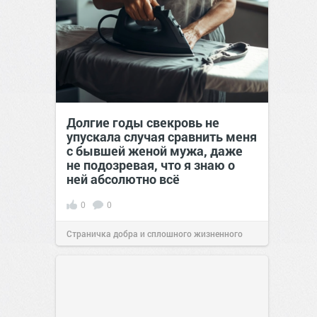
Долгие годы свекровь не
упускала случая сравнить меня
с бывшей женой мужа, даже
не подозревая, что я знаю о
ней абсолютно всё
0
0
Страничка добра и сплошного жизненного
позитива!
00:29
Вчера