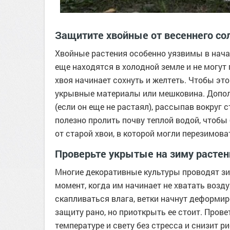
Защитите хвойные от весеннего со
Хвойные растения особенно уязвимы в начал
еще находятся в холодной земле и не могут
хвоя начинает сохнуть и желтеть. Чтобы это
укрывные материалы или мешковина. Допол
(если он еще не растаял), рассыпав вокруг 
полезно пролить почву теплой водой, чтобы 
от старой хвои, в которой могли перезимова
Проверьте укрытые на зиму растен
Многие декоративные культуры проводят зи
момент, когда им начинает не хватать возд
скапливаться влага, ветки начнут деформи
защиту рано, но приоткрыть ее стоит. Пров
температуре и свету без стресса и снизит р