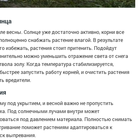
лнца
е весны. Солнце уже достаточно активно, корни все
 полноценно снабжать растение влагой. В результате
го избежать, растения стоит притенить. Подойдут
нительно можно уменьшить отражение света от снега
ствола золу. Когда температура стабилизируется,
быстрее запустить работу корней, и очистить растения
ть вредители.
ия
му под укрытием, и весной важно не пропустить
уха. Под солнечными лучами внутри может
роваться под давлением материала. Полностью снимать
етривание поможет растениям адаптироваться к
иск выпревания.