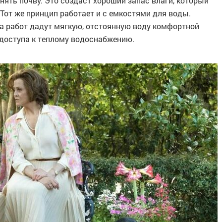
нять почву. Это создаст хороший запас влаги, который
 Тот же принцип работает и с емкостями для воды.
а работ дадут мягкую, отстоянную воду комфортной
 доступа к теплому водоснабжению.