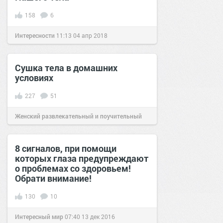
158
6
Интересности
11:13
04 апр 2018
Сушка тела в домашних
условиях
227
51
Женский развлекательный и поучительный
сайт.
21:45
15 апр 2018
8 сигналов, при помощи
которых глаза предупреждают
о проблемах со здоровьем!
Обрати внимание!
130
10
Интересный мир
07:40
13 дек 2016