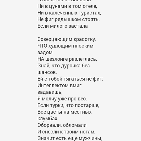
Ни в цунами в том отеле,
Ни в калеченных туристах,
Не фиг рядышком стоять.
Если милого застала
Созерцающим красотку,
ЧТО худющим плоским
задом
НА шезлонге разлеглась,
Знай, что дурочка без
шансов,
Ей с тобой тягаться не фиг:
Интеллектом вмиг
задавишь,
Я молчу уже про вес.
Если турки, что постарше,
Все цветы на местных
клумбах
Оборвали, обломали
И снесли к твоим ногам,
Значит есть еще мужчины,