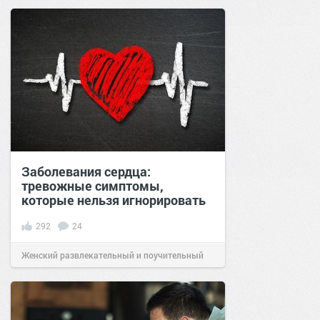
сайт.
22:50
04 июн 2026
Заболевания сердца:
тревожные симптомы,
которые нельзя игнорировать
292
24
Женский развлекательный и поучительный
сайт.
20:21
20 окт 2020