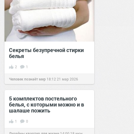
Секреты безупречной стирки
белья
2
1
Человек познаёт мир
18:12
21 мар 2026
5 комплектов постельного
белья, с которыми можно и в
шалаше пожить
1
0
Дизайны квартир для жизни
14:00
18 июн