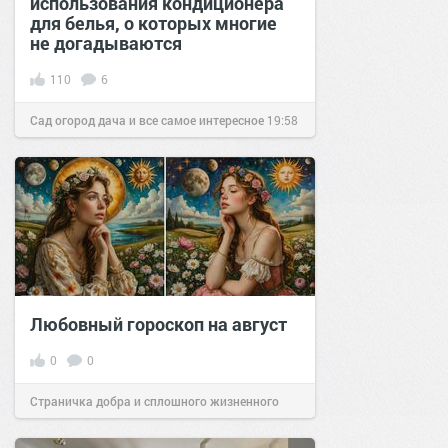
использования кондиционера
для белья, о которых многие
не догадываются
110
6
Сад огород дача и все самое интересное
19:58
28 авг 2018
Любовный гороскоп на август
0
0
Страничка добра и сплошного жизненного
позитива!
00:29
Сегодня