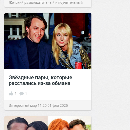
Женский развлекательный и поучительный
сайт.
14:54
03 июл 2020
Звёздные пары, которые
расстались из-за обмана
5
1
Интересный мир
11:20
01 фев 2025