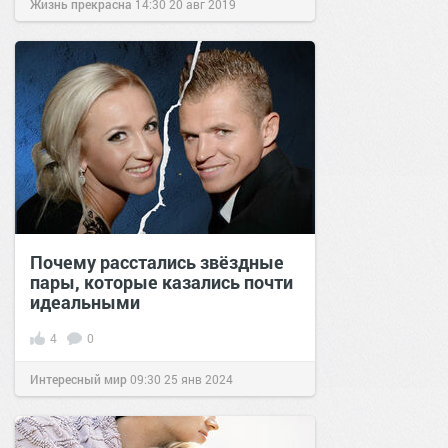
Жизнь прекрасна
14:30
20 авг 2019
Почему расстались звёздные
пары, которые казались почти
идеальными
4
0
Интересный мир
09:30
25 янв 2024