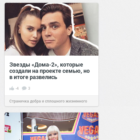
Звезды «Дома-2», которые
создали на проекте семью, но
в итоге развелись
-4
3
Страничка добра и сплошного жизненного
позитива!
07:10
21 фев 2023