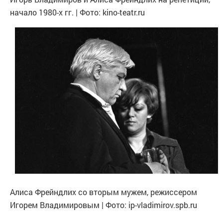
начало 1980-х гг. | Фото: kino-teatr.ru
Алиса Фрейндлих со вторым мужем, режиссером
Игорем Владимировым | Фото: ip-vladimirov.spb.ru