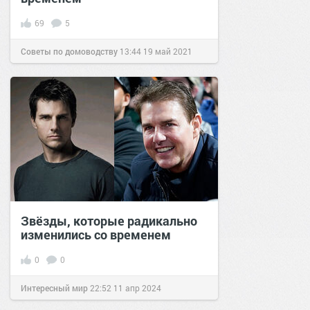
69
5
Советы по домоводству
13:44
19 май 2021
Звёзды, которые радикально
изменились со временем
0
0
Интересный мир
22:52
11 апр 2024