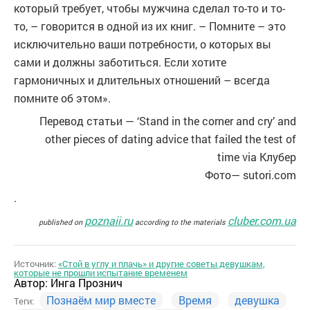
который требует, чтобы мужчина сделал то-то и то-
то, – говорится в одной из их книг. – Помните – это
исключительно ваши потребности, о которых вы
сами и должны заботиться. Если хотите
гармоничных и длительных отношений – всегда
помните об этом».
Перевод статьи — ‘Stand in the corner and cry’ and
other pieces of dating advice that failed the test of
time via Клубер
Фото— sutori.com
.
poznaii.ru
cluber.com.ua
published on
according to the materials
Источник:
«Стой в углу и плачь» и другие советы девушкам,
которые не прошли испытание временем
Автор:
Инга Прознич
Познаём мир вместе
Время
девушка
Теги: