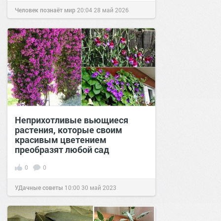
Человек познаёт мир
20:04
28 май 2026
Неприхотливые вьющиеся
растения, которые своим
красивым цветением
преобразят любой сад
0
0
УДачные советы
10:00
30 май 2023