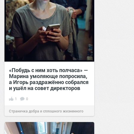
«Побудь с ним хоть полчаса» —
Марина умоляюще попросила,
а Игорь раздражённо собрался
и ушёл на совет директоров
1
0
Страничка добра и сплошного жизненного
позитива!
19:38
Вчера