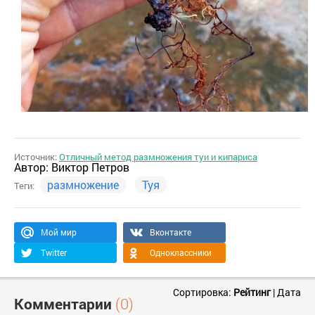
Источник:
Отличный метод размножения туи и кипариса
Автор:
Виктор Петров
размножение
Туя
Теги:
Мой мир
Вконтакте
Twitter
Одноклассники
Сортировка:
Рейтинг
|
Дата
Комментарии
(0)