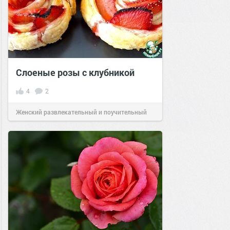
Слоеные розы с клубникой
4
2
Женский развлекательный и поучительный
сайт.
16:58
01 май 2022