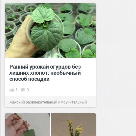
Ранний урожай огурцов без
лишних хлопот: необычный
способ посадки
6
0
Женский развлекательный и поучительный
сайт.
21:13
22 мар 2026