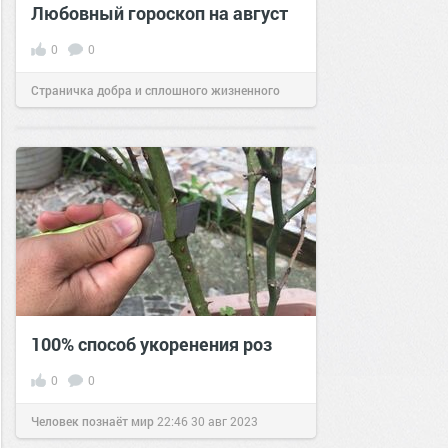
Любовный гороскоп на август
0
0
Страничка добра и сплошного жизненного
позитива!
00:29
Сегодня
100% способ укоренения роз
0
0
Человек познаёт мир
22:46
30 авг 2023