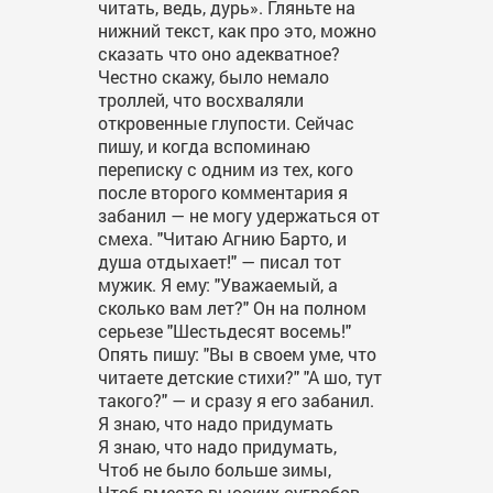
читать, ведь, дурь». Гляньте на
нижний текст, как про это, можно
сказать что оно адекватное?
Честно скажу, было немало
троллей, что восхваляли
откровенные глупости. Сейчас
пишу, и когда вспоминаю
переписку с одним из тех, кого
после второго комментария я
забанил — не могу удержаться от
смеха. "Читаю Агнию Барто, и
душа отдыхает!" — писал тот
мужик. Я ему: "Уважаемый, а
сколько вам лет?" Он на полном
серьезе "Шестьдесят восемь!"
Опять пишу: "Вы в своем уме, что
читаете детские стихи?" "А шо, тут
такого?" — и сразу я его забанил.
Я знаю, что надо придумать
Я знаю, что надо придумать,
Чтоб не было больше зимы,
Чтоб вместо высоких сугробов