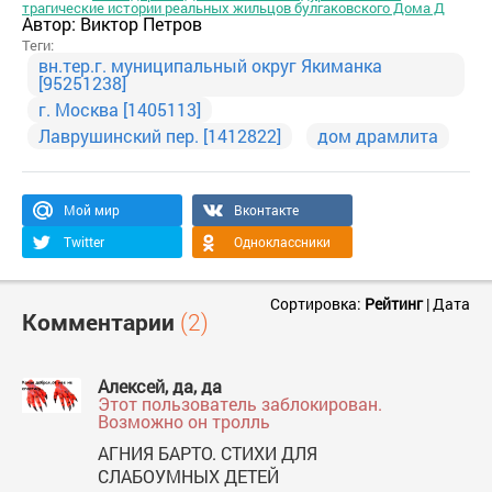
трагические истории реальных жильцов булгаковского Дома Д
Автор:
Виктор Петров
Теги:
вн.тер.г. муниципальный округ Якиманка
[95251238]
г. Москва [1405113]
Лаврушинский пер. [1412822]
дом драмлита
Мой мир
Вконтакте
Twitter
Одноклассники
Сортировка:
Рейтинг
|
Дата
Комментарии
(2)
Алексей, да, да
Этот пользователь заблокирован.
Возможно он тролль
АГНИЯ БАРТО. СТИХИ ДЛЯ
СЛАБОУМНЫХ ДЕТЕЙ