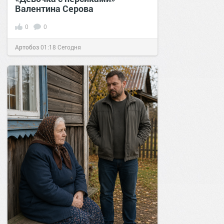
Валентина Серова
0
0
Артобоз
01:18
Сегодня