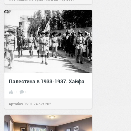
Палестина в 1933-1937. Хайфа
0
0
Артобоз
06:01
24 окт 2021