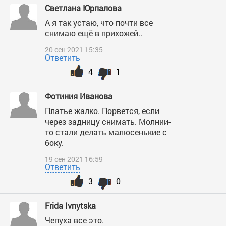
Светлана Юрпалова
А я так устаю, что почти все
снимаю ещё в прихожей..
20 сен 2021 15:35
Ответить
4
1
Фотиния Иванова
Платье жалко. Порвется, если
через задницу снимать. Молнии-
то стали делать малюсенькие с
боку.
19 сен 2021 16:59
Ответить
3
0
Frida Ivnytska
Чепуха все это.