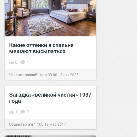
Какие оттенки в спальне
мешают высыпаться
0
4
Человек познаёт мир
09:00
13 окт 2025
Загадка «великой чистки» 1937
года
1
0
Общество и я
17:00
19 мар 2017