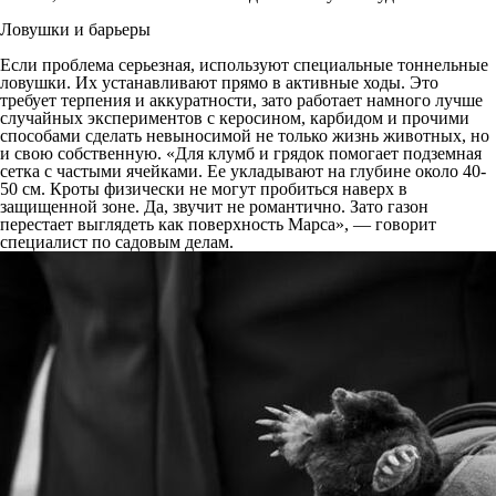
Ловушки и барьеры
Если проблема серьезная, используют специальные тоннельные
ловушки. Их устанавливают прямо в активные ходы. Это
требует терпения и аккуратности, зато работает намного лучше
случайных экспериментов с керосином, карбидом и прочими
способами сделать невыносимой не только жизнь животных, но
и свою собственную. «Для клумб и грядок помогает подземная
сетка с частыми ячейками. Ее укладывают на глубине около 40-
50 см. Кроты физически не могут пробиться наверх в
защищенной зоне. Да, звучит не романтично. Зато газон
перестает выглядеть как поверхность Марса», — говорит
специалист по садовым делам.