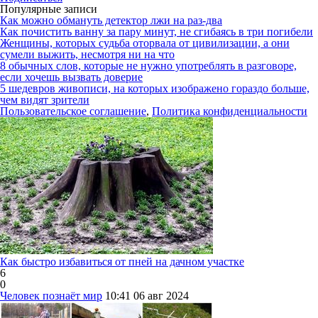
Популярные записи
Как можно обмануть детектор лжи на раз-два
Как почистить ванну за пару минут, не сгибаясь в три погибели
Женщины, которых судьба оторвала от цивилизации, а они
сумели выжить, несмотря ни на что
8 обычных слов, которые не нужно употреблять в разговоре,
если хочешь вызвать доверие
5 шедевров живописи, на которых изображено гораздо больше,
чем видят зрители
Пользовательское соглашение
,
Политика конфиденциальности
Как быстро избавиться от пней на дачном участке
6
0
Человек познаёт мир
10:41
06 авг 2024