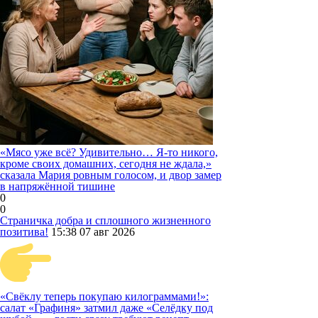
«Мясо уже всё? Удивительно… Я-то никого,
кроме своих домашних, сегодня не ждала,»
сказала Мария ровным голосом, и двор замер
в напряжённой тишине
0
0
Страничка добра и сплошного жизненного
позитива!
15:38
07 авг 2026
«Свёклу теперь покупаю килограммами!»:
салат «Графиня» затмил даже «Селёдку под