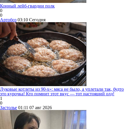
Конный лейб-гвардии полк
0
0
Артобоз
03:10
Сегодня
Луковые котлеты из 90-х»: мяса не было, а уплетали так, будто
это курочка! Кто помнит этот вкус — тот настоящий олд!
1
0
Застолье
01:11
07 авг 2026