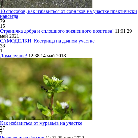
10 способов, как избавиться от сорняков на участке практически
навсегда
79
15
Страничка добра и сплошного жизненного позитива!
11:01
29
май 2021
САМОДЕЛКИ. Кострища на дачном участке
38
1
Дома лучше!
12:38
14 май 2018
Как избавиться от муравьёв на участке
27
7
Человек познаёт мир
11:21
28 июн 2022