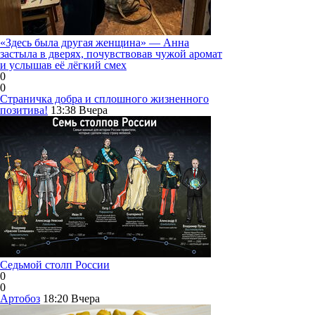
«Здесь была другая женщина» — Анна
застыла в дверях, почувствовав чужой аромат
и услышав её лёгкий смех
0
0
Страничка добра и сплошного жизненного
позитива!
13:38
Вчера
Седьмой столп России
0
0
Артобоз
18:20
Вчера