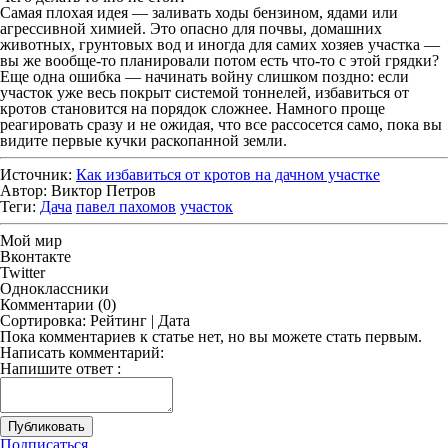
Самая плохая идея — заливать ходы бензином, ядами или
агрессивной химией. Это опасно для почвы, домашних
животных, грунтовых вод и иногда для самих хозяев участка —
вы же вообще-то планировали потом есть что-то с этой грядки?
Еще одна ошибка — начинать войну слишком поздно: если
участок уже весь покрыт системой тоннелей, избавиться от
кротов становится на порядок сложнее. Намного проще
реагировать сразу и не ожидая, что все рассосется само, пока вы
видите первые кучки раскопанной земли.
Источник:
Как избавиться от кротов на дачном участке
Автор:
Виктор Петров
Теги:
Дача
павел пахомов
участок
Мой мир
Вконтакте
Twitter
Одноклассники
Комментарии
(0)
Сортировка:
Рейтинг
|
Дата
Пока комментариев к статье нет, но вы можете стать первым.
Написать комментарий:
Напишите ответ
:
Публиковать
Подписаться