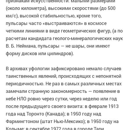
признакам искусственности: малыми размерами
(около километра), высокими скоростями (до 500
км/с), высокой стабильностью, кроме того,
пульсары часто «выстраиваются» в космосе
четкими линиями в виде геометрических фигур, (а по
расчетам кандидата геолого-минералогических наук
В. Б. Неймана, пульсары — не шары, они имеют
форму дисков или цилиндров).
В архивах уфологии зафиксировано немало случаев
таинственных явлений, происходящих с непонятной
периодичностью. Не раз в самых различных местах
замечали странную закономерность — появление в
небе НЛО ровно через сутки, через неделю или год
после предыдущего своего визита: в феврале 1913
года над Торонто (Канада); в 1950 году над
Фармингтоном (штат Нью-Мексико); в 1950 году на
Колыме; в сентябре 1972 года в городе Тари