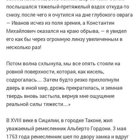
послышался тяжелый-претяжелый вздох откуда-то
снизу, после чего я очутился на дне глубокого оврага
— Иванов исчез из поля зрения, а Константин
Михайлович оказался на краю обрыва, — я увидел
его как бы через огромную линзу увеличенным в
несколько раз!
Потом волна схлынула, мы все опять стояли на
ровной поверхности, которая, как кисель,
содрогалась… Затем будто резко прихлопнули
дверь в иной мир, дрожь прекратилась, и земная
твердь вновь застыла, вернув мне ощущение
реальной силы тяжести…»
В XVIII веке в Сицилии, в городке Таконе, жил
уважаемый ремесленник Альберто Гордони. 3 мая
1753 года ремесленник шел по двору замка и вдруг