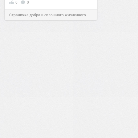
0
0
Страничка добра и сплошного жизненного
позитива!
19:38
Сегодня
0
0