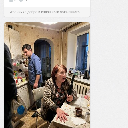
0
0
Страничка добра и сплошного жизненного
позитива!
12:38
Сегодня